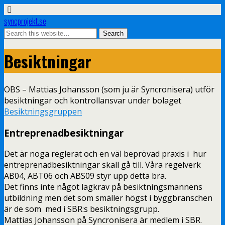
syncprojekt.se
Besiktningar
OBS – Mattias Johansson (som ju är Syncronisera) utför
besiktningar och kontrollansvar under bolaget
Besiktningsgruppen
Entreprenadbesiktningar
Det är noga reglerat och en väl beprövad praxis i hur
entreprenadbesiktningar skall gå till. Våra regelverk
AB04, ABT06 och ABS09 styr upp detta bra.
Det finns inte något lagkrav på besiktningsmannens
utbildning men det som smäller högst i byggbranschen
är de som med i SBR:s besiktningsgrupp.
Mattias Johansson på Syncronisera är medlem i SBR.